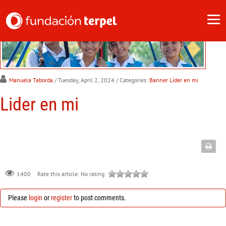
Manuela Taborda
/ Tuesday, April 2, 2024
/ Categories:
Banner Líder en mi
Lider en mi
Rate this article:
No rating
1400
Please
login
or
register
to post comments.